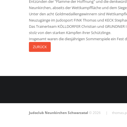
Entzünden der "Flamme der Hoffnung" und die denkwürdige 
Neunkirchen, abseits der Wettkampffläche und dem Siegert
Unter den acht Goldmedaillengewinnern sind Wettkampfle
Neuzugänge im Judosport FINK Thomas und KECK Stephan.
Das Trainerteam KÖLLDORFER Christian und GRUNDNER Ingrid
stolz von den starken Kämpfen ihrer Schützlinge.
Insgesamt waren die diesjährigen Sommerspiele ein Fest de
ZURÜCK
Judoclub Neunkirchen Schwarzatal
© 2026 |
thomas.p