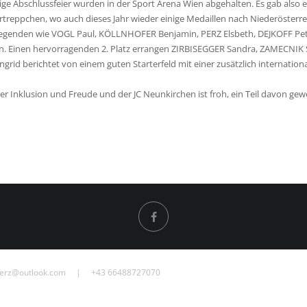
Abschlussfeier wurden in der Sport Arena Wien abgehalten. Es gab also ein
reppchen, wo auch dieses Jahr wieder einige Medaillen nach Niederösterre
genden wie VOGL Paul, KÖLLNHOFER Benjamin, PERZ Elsbeth, DEJKOFF Peter
 Einen hervorragenden 2. Platz errangen ZIRBISEGGER Sandra, ZAMECNIK 
 berichtet von einem guten Starterfeld mit einer zusätzlich internationa
r Inklusion und Freude und der JC Neunkirchen ist froh, ein Teil davon gew
erz@outlook.com
| +43 66488727070