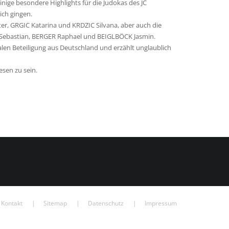
ige besondere Highlights für die Judokas des JC
ich gingen.
, GRGIC Katarina und KRDZIC Silvana, aber auch die
Sebastian, BERGER Raphael und BEIGLBÖCK Jasmin.
len Beteiligung aus Deutschland und erzählt unglaublich
esen zu sein.
Kontakt
Sitemap
Datenschutz
Impressum