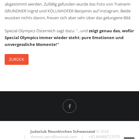
abgestimmt werden. Zufällig gefunden wurde das Foto von Trainerin
GRUNDNER Ingrid und KÖLLNHOFER Benjamin auf Instagram. Beide
wussten nichts davon, freuen sich aber sehr über das gelungene Bild.
Special Olympics Österreich sagt dazu: "...und
zeigt genau das, wofür
Special Olympics immer wieder steht: pure Emotionen und
unvergessliche Momente!"
ZURÜCK
Judoclub Neunkirchen Schwarzatal
© 2026
|
thomas.perz@outlook.com
| +43 66488727070
KONTAKT